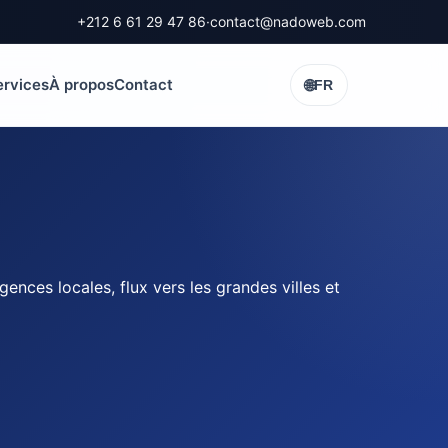
+212 6 61 29 47 86
·
contact@nadoweb.com
ervices
À propos
Contact
🌐
FR
nces locales, flux vers les grandes villes et