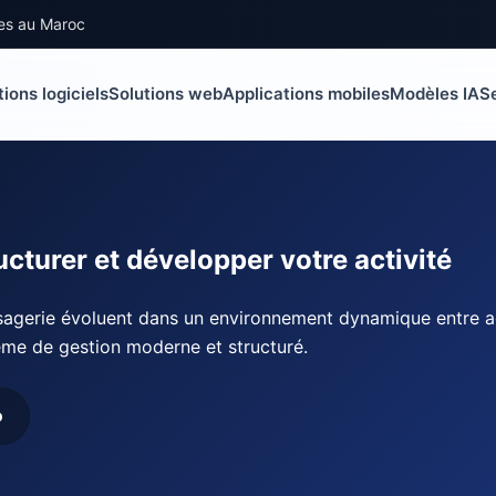
ises au Maroc
tions logiciels
Solutions web
Applications mobiles
Modèles IA
S
ucturer et développer votre activité
sagerie évoluent dans un environnement dynamique entre age
tème de gestion moderne et structuré.
o